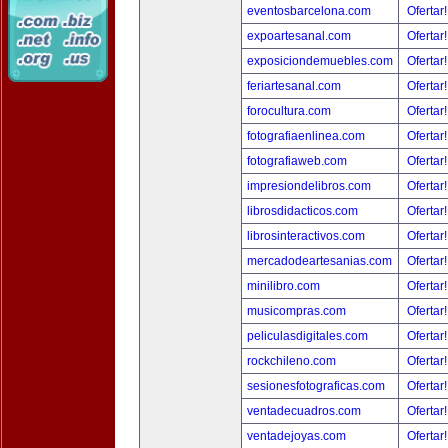
eventosbarcelona.com
Ofertar
expoartesanal.com
Ofertar
exposiciondemuebles.com
Ofertar
feriartesanal.com
Ofertar
forocultura.com
Ofertar
fotografiaenlinea.com
Ofertar
fotografiaweb.com
Ofertar
impresiondelibros.com
Ofertar
librosdidacticos.com
Ofertar
librosinteractivos.com
Ofertar
mercadodeartesanias.com
Ofertar
minilibro.com
Ofertar
musicompras.com
Ofertar
peliculasdigitales.com
Ofertar
rockchileno.com
Ofertar
sesionesfotograficas.com
Ofertar
ventadecuadros.com
Ofertar
ventadejoyas.com
Ofertar