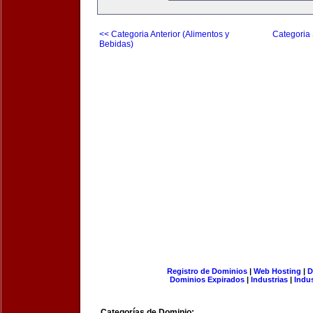
<< Categoria Anterior (Alimentos y
Categoria 
Bebidas)
Registro de Dominios
|
Web Hosting
|
D
Dominios Expirados
|
Industrias
|
Indu
Categorías de Dominio: