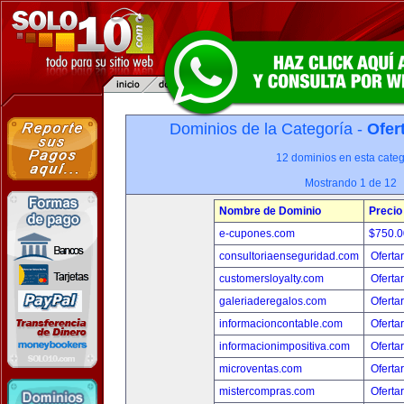
Dominios de la Categoría -
Ofer
12 dominios en esta categ
Mostrando 1 de 12
Nombre de Dominio
Precio
e-cupones.com
$750.
consultoriaenseguridad.com
Oferta
customersloyalty.com
Oferta
galeriaderegalos.com
Oferta
informacioncontable.com
Oferta
informacionimpositiva.com
Oferta
microventas.com
Oferta
mistercompras.com
Oferta