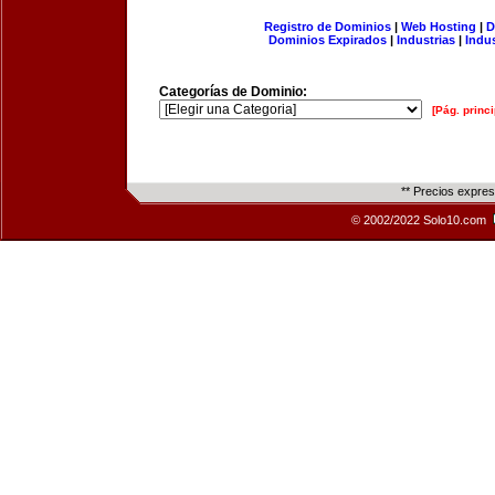
Registro de Dominios
|
Web Hosting
|
D
Dominios Expirados
|
Industrias
|
Indu
Categorías de Dominio:
[Pág. princi
** Precios expre
© 2002/2022 Solo10.com