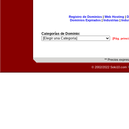
Registro de Dominios
|
Web Hosting
|
D
Dominios Expirados
|
Industrias
|
Indu
Categorías de Dominio:
[Pág. princi
** Precios expre
© 2002/2022 Solo10.com