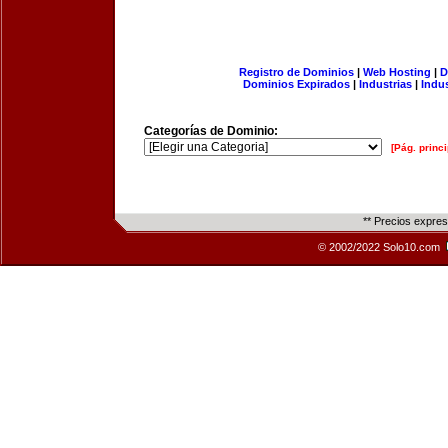
Registro de Dominios
|
Web Hosting
|
D
Dominios Expirados
|
Industrias
|
Indu
Categorías de Dominio:
[Pág. princi
** Precios expre
© 2002/2022 Solo10.com