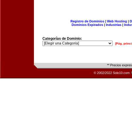
Registro de Dominios
|
Web Hosting
|
D
Dominios Expirados
|
Industrias
|
Indu
Categorías de Dominio:
[Pág. princi
** Precios expre
© 2002/2022 Solo10.com