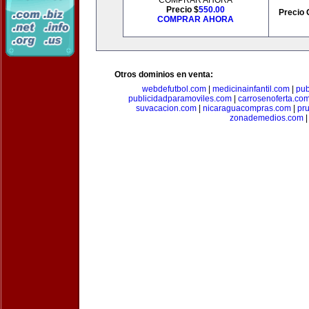
COMPRAR AHORA
Precio $
550.00
Precio 
COMPRAR AHORA
Otros dominios en venta:
webdefutbol.com
|
medicinainfantil.com
|
pub
publicidadparamoviles.com
|
carrosenoferta.co
suvacacion.com
|
nicaraguacompras.com
|
pr
zonademedios.com
|