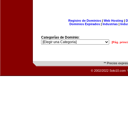
Registro de Dominios
|
Web Hosting
|
D
Dominios Expirados
|
Industrias
|
Indu
Categorías de Dominio:
[Pág. princi
** Precios expre
© 2002/2022 Solo10.com