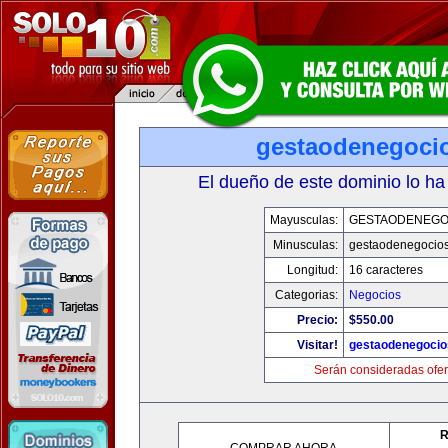
gestaodenegoci
El dueño de este dominio lo ha
Mayusculas:
GESTAODENEGO
Minusculas:
gestaodenegocio
Longitud:
16 caracteres
Categorias:
Negocios
Precio:
$550.00
Visitar!
gestaodenegoci
Serán consideradas ofer
R