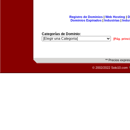
Registro de Dominios
|
Web Hosting
|
D
Dominios Expirados
|
Industrias
|
Indu
Categorías de Dominio:
[Pág. princi
** Precios expre
© 2002/2022 Solo10.com