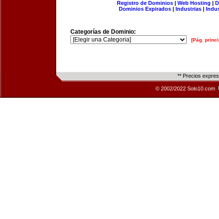
Registro de Dominios
|
Web Hosting
|
D
Dominios Expirados
|
Industrias
|
Indu
Categorías de Dominio:
[Pág. princi
** Precios expre
© 2002/2022 Solo10.com