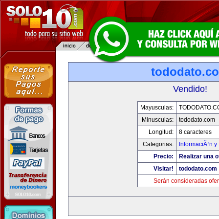
tododato.c
Vendido!
Mayusculas:
TODODATO.C
Minusculas:
tododato.com
Longitud:
8 caracteres
Categorias:
InformaciÃ³n y 
Precio:
Realizar una o
Visitar!
tododato.com
Serán consideradas ofer