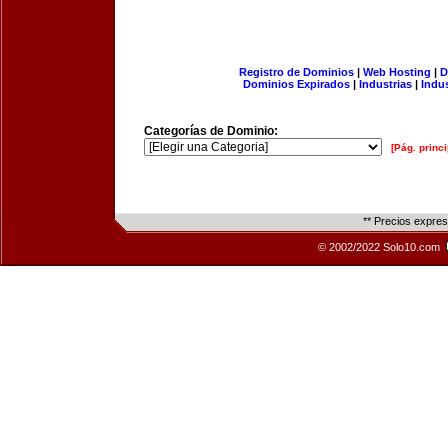
Registro de Dominios
|
Web Hosting
|
D
Dominios Expirados
|
Industrias
|
Indu
Categorías de Dominio:
[Pág. princi
** Precios expre
© 2002/2022 Solo10.com