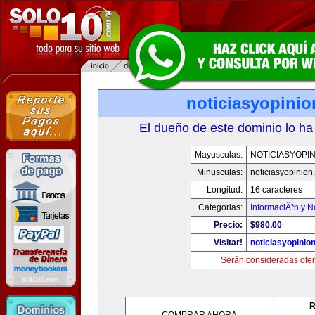
noticiasyopini
El dueño de este dominio lo ha
Mayusculas:
NOTICIASYOPI
Minusculas:
noticiasyopinion
Longitud:
16 caracteres
Categorias:
InformaciÃ³n y N
Precio:
$980.00
Visitar!
noticiasyopinio
Serán consideradas ofer
R