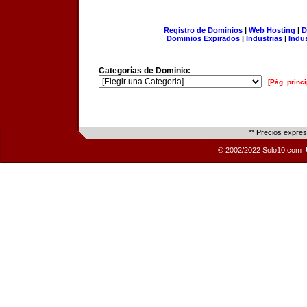
Registro de Dominios
|
Web Hosting
|
D
Dominios Expirados
|
Industrias
|
Indu
Categorías de Dominio:
[Pág. princi
** Precios expre
© 2002/2022 Solo10.com