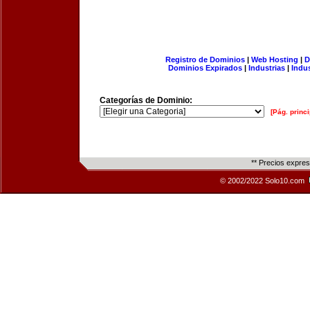
Registro de Dominios
|
Web Hosting
|
D
Dominios Expirados
|
Industrias
|
Indu
Categorías de Dominio:
[Pág. princi
** Precios expre
© 2002/2022 Solo10.com