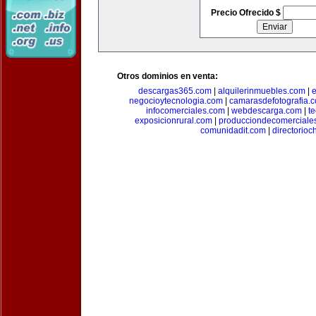
Precio Ofrecido $
Otros dominios en venta:
descargas365.com
|
alquilerinmuebles.com
|
e
negocioytecnologia.com
|
camarasdefotografia.
infocomerciales.com
|
webdescarga.com
|
t
exposicionrural.com
|
producciondecomerciale
comunidadit.com
|
directorioc