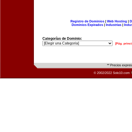
Registro de Dominios
|
Web Hosting
|
D
Dominios Expirados
|
Industrias
|
Indu
Categorías de Dominio:
[Pág. princi
** Precios expre
© 2002/2022 Solo10.com