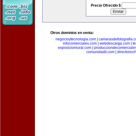
Precio Ofrecido $
Otros dominios en venta:
negocioytecnologia.com
|
camarasdefotografia.
infocomerciales.com
|
webdescarga.com
|
t
exposicionrural.com
|
producciondecomerciale
comunidadit.com
|
directorioc