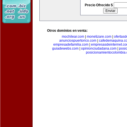
Precio Ofrecido $
Otros dominios en venta:
mochilear.com
|
monetizare.com
|
ofertas
anunciospuertorico.com
|
cafedemaquina.c
empresadefamilia.com
|
empresasdeinternet.c
guiadewebs.com
|
opinionciudadana.com
|
posi
posicionamientocolombia