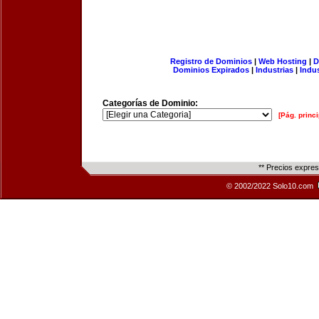
Registro de Dominios
|
Web Hosting
|
D
Dominios Expirados
|
Industrias
|
Indu
Categorías de Dominio:
[Pág. princi
** Precios expre
© 2002/2022 Solo10.com