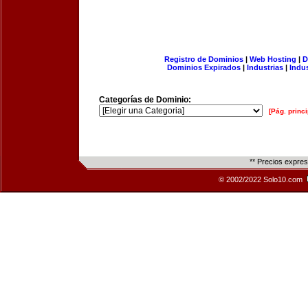
Registro de Dominios
|
Web Hosting
|
D
Dominios Expirados
|
Industrias
|
Indu
Categorías de Dominio:
[Pág. princi
** Precios expre
© 2002/2022 Solo10.com