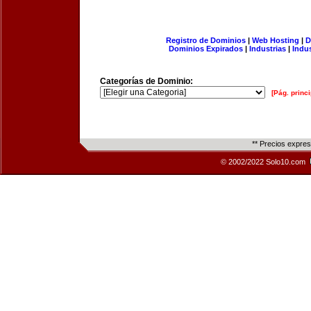
Registro de Dominios
|
Web Hosting
|
D
Dominios Expirados
|
Industrias
|
Indu
Categorías de Dominio:
[Pág. princi
** Precios expre
© 2002/2022 Solo10.com