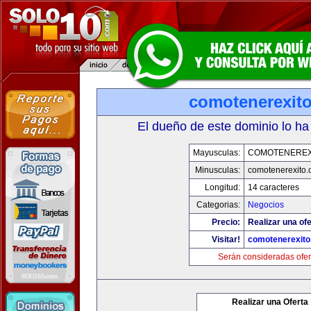
comotenerexit
El dueño de este dominio lo ha
Mayusculas:
COMOTENEREX
Minusculas:
comotenerexito
Longitud:
14 caracteres
Categorias:
Negocios
Precio:
Realizar una ofe
Visitar!
comotenerexit
Serán consideradas ofer
Realizar una Oferta