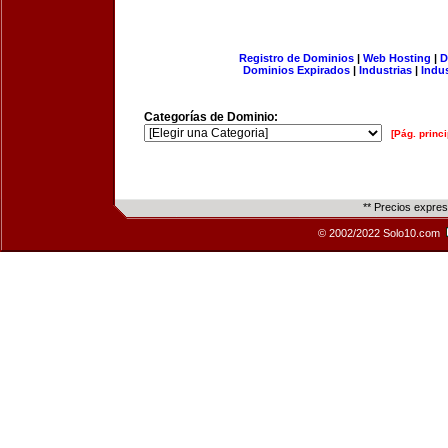
Registro de Dominios
|
Web Hosting
|
D
Dominios Expirados
|
Industrias
|
Indu
Categorías de Dominio:
[Pág. princi
** Precios expre
© 2002/2022 Solo10.com