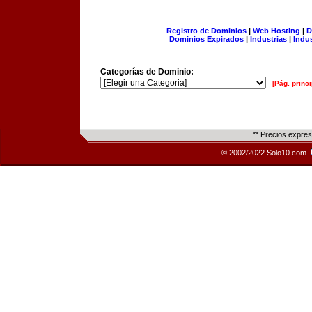
Registro de Dominios
|
Web Hosting
|
D
Dominios Expirados
|
Industrias
|
Indu
Categorías de Dominio:
[Pág. princi
** Precios expre
© 2002/2022 Solo10.com