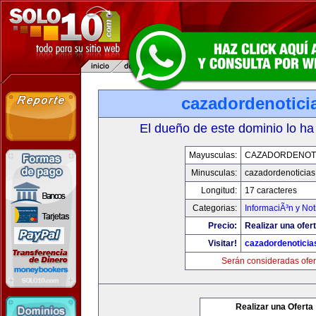
cazadordenotici
El dueño de este dominio lo ha
Mayusculas:
CAZADORDENOTI
Minusculas:
cazadordenoticia
Longitud:
17 caracteres
Categorias:
InformaciÃ³n y Not
Precio:
Realizar una ofert
Visitar!
cazadordenotici
Serán consideradas ofer
Realizar una Oferta