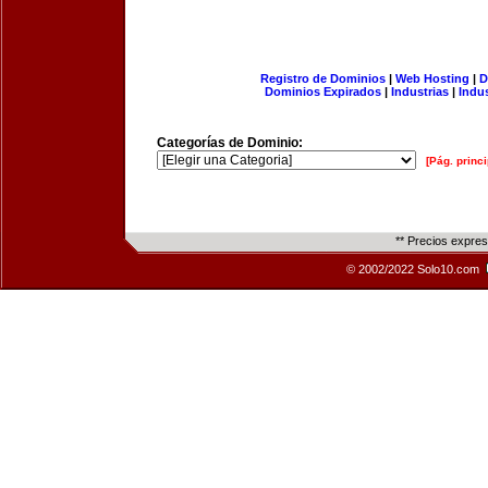
Registro de Dominios
|
Web Hosting
|
D
Dominios Expirados
|
Industrias
|
Indu
Categorías de Dominio:
[Pág. princi
** Precios expre
© 2002/2022 Solo10.com