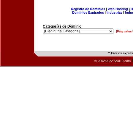
Registro de Dominios
|
Web Hosting
|
D
Dominios Expirados
|
Industrias
|
Indu
Categorías de Dominio:
[Pág. princi
** Precios expre
© 2002/2022 Solo10.com