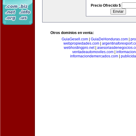
Precio Ofrecido $
Otros dominios en venta:
GuiaGesell.com
|
GuiaDeHonduras.com
|
pr
webpropiedades.com
|
argentinaforexport.
webhostingpro.net
|
asesoriasdenegocios.
ventadeautomoviles.com
|
informacio
informaciondemercados.com
|
publicid