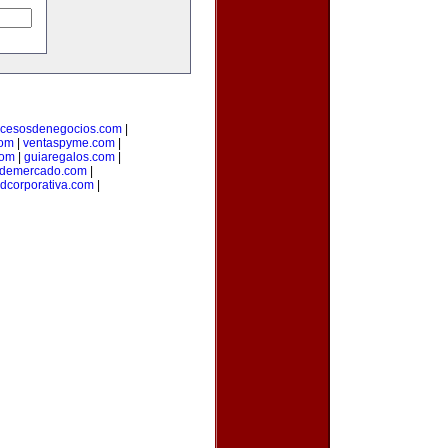
ocesosdenegocios.com
|
com
|
ventaspyme.com
|
com
|
guiaregalos.com
|
ndemercado.com
|
adcorporativa.com
|