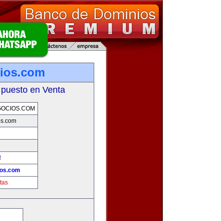
ios.com
 puesto en Venta
GOCIOS.COM
os.com
!
ios.com
tas