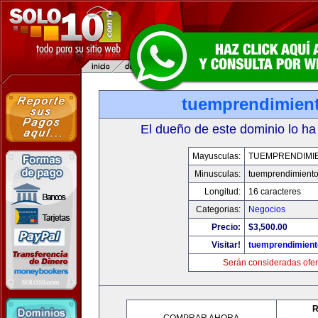
tuemprendimien
El dueño de este dominio lo ha
Mayusculas:
TUEMPRENDIMI
Minusculas:
tuemprendimient
Longitud:
16 caracteres
Categorias:
Negocios
Precio:
$3,500.00
Visitar!
tuemprendimien
Serán consideradas ofer
R