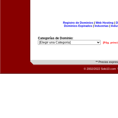
Registro de Dominios
|
Web Hosting
|
D
Dominios Expirados
|
Industrias
|
Indu
Categorías de Dominio:
[Pág. princi
** Precios expre
© 2002/2022 Solo10.com