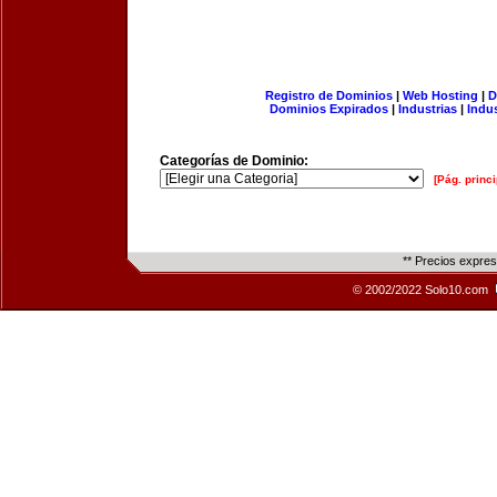
Registro de Dominios
|
Web Hosting
|
D
Dominios Expirados
|
Industrias
|
Indu
Categorías de Dominio:
[Pág. princi
** Precios expre
© 2002/2022 Solo10.com