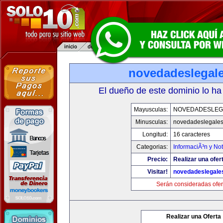
novedadeslegal
El dueño de este dominio lo ha
Mayusculas:
NOVEDADESLEG
Minusculas:
novedadeslegale
Longitud:
16 caracteres
Categorias:
InformaciÃ³n y Not
Precio:
Realizar una ofer
Visitar!
novedadeslegale
Serán consideradas ofer
Realizar una Oferta