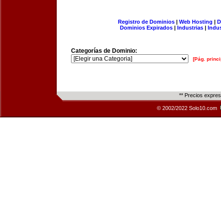
Registro de Dominios
|
Web Hosting
|
D
Dominios Expirados
|
Industrias
|
Indu
Categorías de Dominio:
[Pág. princi
** Precios expre
© 2002/2022 Solo10.com