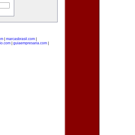
om
|
marcasbrasil.com
|
rio.com
|
guiaempresaria.com
|