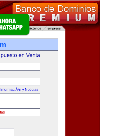
om
 puesto en Venta
,
InformaciÃ³n y Noticias
tas