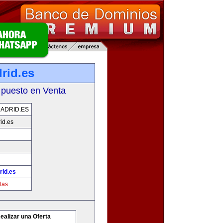
rid.es
 puesto en Venta
ADRID.ES
id.es
id.es
tas
ealizar una Oferta