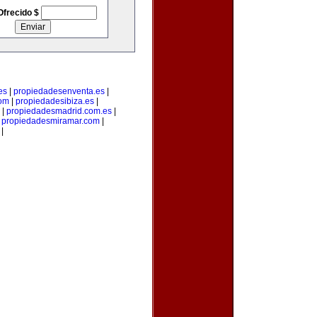
Ofrecido $
es
|
propiedadesenventa.es
|
com
|
propiedadesibiza.es
|
|
propiedadesmadrid.com.es
|
|
propiedadesmiramar.com
|
|